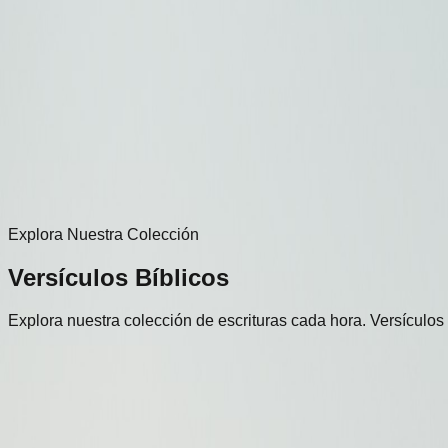
Español
Explora Nuestra Colección
Versículos
Bíblicos
Explora nuestra colección de escrituras cada hora. Versículos
Todos los Temas
Cualquiera
Sanación
Paz
Amor
Fe
Fortalez
Cargando escrituras...
Recibe Escrituras en Tu Teléfono