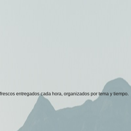
 frescos entregados cada hora, organizados por tema y tiempo.
a
Sabiduría
Salmos
Perdón
Evangelio