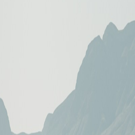
No esperes al feed—recibe escrituras frescas en tu teléfono c
Descargar para iOS