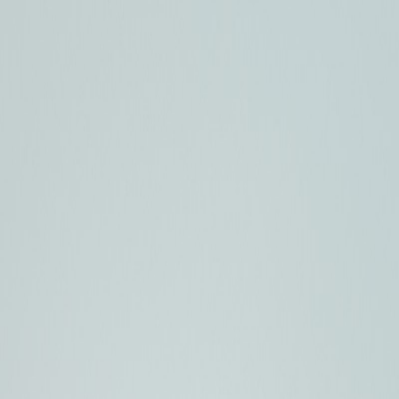
Bible Hour
Inicio
Acerca de
Versículos
Donar
Contacto
Continue on Web