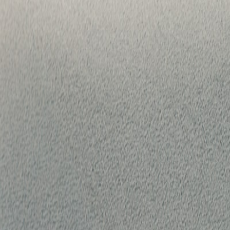
Descargar para Android
Aplicación
Descargar para iOS
Descargar para Android
Acerca de
Acerca de Bible Hour
Donar
Síguenos
Facebook
YouTube
TikTok
X (Twitter)
Versículos